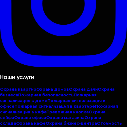
Наши услуги
Охрана квартир
Охрана домов
Охрана дачи
Охрана
бизнеса
Пожарная безопасность
Пожарная
сигнализация в доме
Пожарная сигнализация в
офисе
Пожарная сигнализация в квартире
Пожарная
сигнализация в кафе
Тревожная кнопка
Охрана
сейфа
Охрана офиса
Охрана магазина
Охрана
склада
Охрана кафе
Охрана бизнес-центра
Стоимость