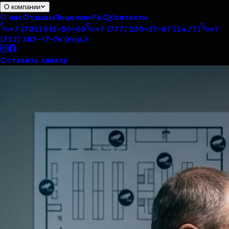
О компании
О нас
Отзывы
Лицензии
FAQ
Контакты
+7 (702) 515-50-00
+7 (777) 230-37-87
(24/7)
+7
(727) 383-17-76
(гор.)
Оставить заявку