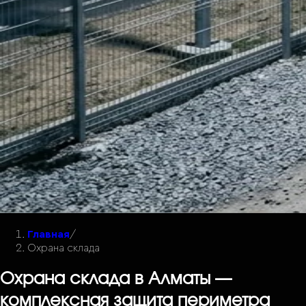
Главная
/
Охрана склада
Охрана склада в Алматы —
комплексная защита периметра