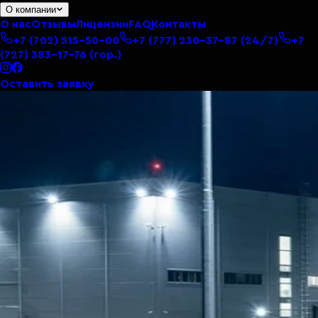
О компании
О нас
Отзывы
Лицензии
FAQ
Контакты
+7 (702) 515-50-00
+7 (777) 230-37-87
(24/7)
+7
(727) 383-17-76
(гор.)
Оставить заявку