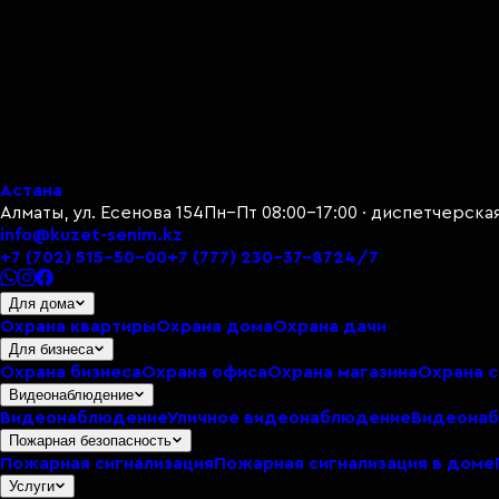
Астана
Алматы, ул. Есенова 154
Пн–Пт 08:00–17:00 · диспетчерска
info@kuzet-senim.kz
+7 (702) 515-50-00
+7 (777) 230-37-87
24/7
Для дома
Охрана квартиры
Охрана дома
Охрана дачи
Для бизнеса
Охрана бизнеса
Охрана офиса
Охрана магазина
Охрана 
Видеонаблюдение
Видеонаблюдение
Уличное видеонаблюдение
Видеонаб
Пожарная безопасность
Пожарная сигнализация
Пожарная сигнализация в доме
Услуги