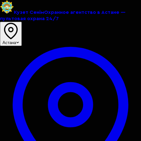
Кузет Сенiм
Охранное агентство в Астане —
пультовая охрана 24/7
Астана