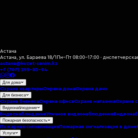
Астана
Астана, ул. Бараева 18/1
Пн–Пт 08:00–17:00 · диспетчерска
astana@kuzet-senim.kz
+7 (707) 295-83-94
Для дома
Охрана квартиры
Охрана дома
Охрана дачи
Для бизнеса
Охрана бизнеса
Охрана офиса
Охрана магазина
Охрана 
Видеонаблюдение
Видеонаблюдение
Уличное видеонаблюдение
Видеонаб
Пожарная безопасность
Пожарная сигнализация
Пожарная сигнализация в доме
Услуги