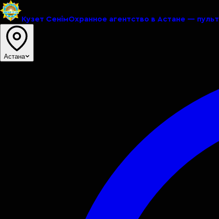
Кузет Сенiм
Охранное агентство в Астане — пуль
Астана