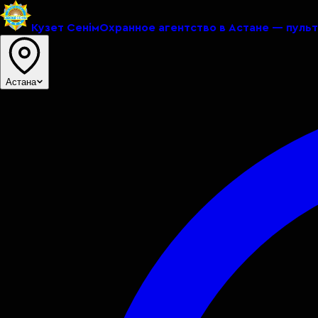
Кузет Сенiм
Охранное агентство в Астане — пуль
Астана