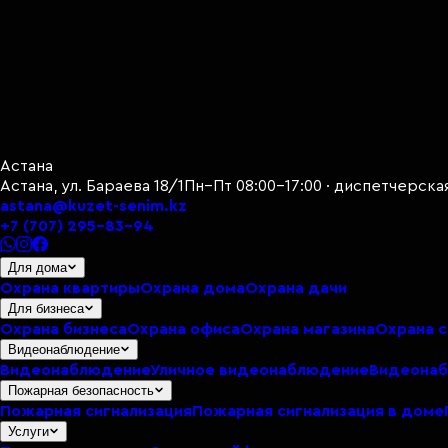
Астана
Астана, ул. Бараева 18/1
Пн–Пт 08:00–17:00 · диспетчерска
astana@kuzet-senim.kz
+7 (707) 295-83-94
Для дома
Охрана квартиры
Охрана дома
Охрана дачи
Для бизнеса
Охрана бизнеса
Охрана офиса
Охрана магазина
Охрана 
Видеонаблюдение
Видеонаблюдение
Уличное видеонаблюдение
Видеонаб
Пожарная безопасность
Пожарная сигнализация
Пожарная сигнализация в доме
Услуги