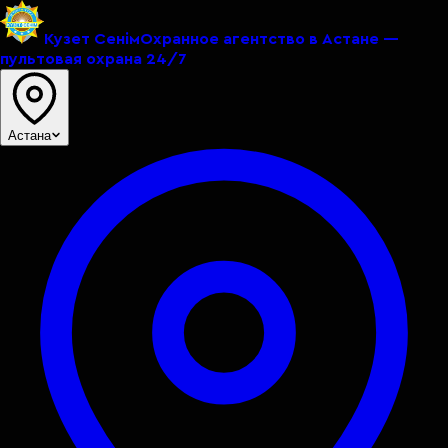
Кузет Сенiм
Охранное агентство в Астане —
пультовая охрана 24/7
Астана