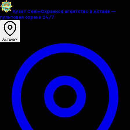
Кузет Сенiм
Охранное агентство в Астане —
пультовая охрана 24/7
Астана