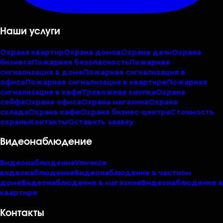
Наши услуги
Охрана квартир
Охрана домов
Охрана дачи
Охрана
бизнеса
Пожарная безопасность
Пожарная
сигнализация в доме
Пожарная сигнализация в
офисе
Пожарная сигнализация в квартире
Пожарная
сигнализация в кафе
Тревожная кнопка
Охрана
сейфа
Охрана офиса
Охрана магазина
Охрана
склада
Охрана кафе
Охрана бизнес-центра
Стоимость
охраны
Контакты
Оставить заявку
Видеонаблюдение
Видеонаблюдение
Уличное
видеонаблюдение
Видеонаблюдение в частном
доме
Видеонаблюдение в магазине
Видеонаблюдение в
квартире
Контакты