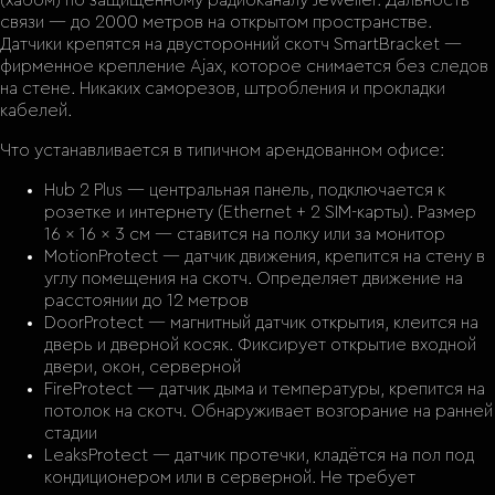
(хабом) по защищённому радиоканалу Jeweller. Дальность
связи — до 2000 метров на открытом пространстве.
Датчики крепятся на двусторонний скотч SmartBracket —
фирменное крепление Ajax, которое снимается без следов
на стене. Никаких саморезов, штробления и прокладки
кабелей.
Что устанавливается в типичном арендованном офисе:
Hub 2 Plus — центральная панель, подключается к
розетке и интернету (Ethernet + 2 SIM-карты). Размер
16 × 16 × 3 см — ставится на полку или за монитор
MotionProtect — датчик движения, крепится на стену в
углу помещения на скотч. Определяет движение на
расстоянии до 12 метров
DoorProtect — магнитный датчик открытия, клеится на
дверь и дверной косяк. Фиксирует открытие входной
двери, окон, серверной
FireProtect — датчик дыма и температуры, крепится на
потолок на скотч. Обнаруживает возгорание на ранней
стадии
LeaksProtect — датчик протечки, кладётся на пол под
кондиционером или в серверной. Не требует