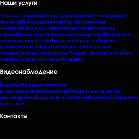
Наши услуги
Охрана квартир
Охрана домов
Охрана дачи
Охрана
бизнеса
Пожарная безопасность
Пожарная
сигнализация в доме
Пожарная сигнализация в
офисе
Пожарная сигнализация в квартире
Пожарная
сигнализация в кафе
Тревожная кнопка
Охрана
сейфа
Охрана офиса
Охрана магазина
Охрана
склада
Охрана кафе
Охрана бизнес-центра
Стоимость
охраны
Контакты
Оставить заявку
Видеонаблюдение
Видеонаблюдение
Уличное
видеонаблюдение
Видеонаблюдение в частном
доме
Видеонаблюдение в магазине
Видеонаблюдение в
квартире
Контакты