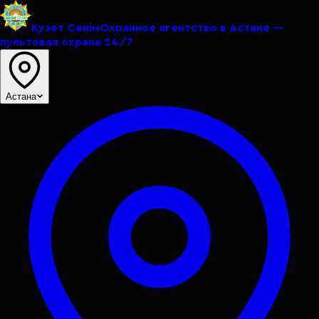
Кузет Сенiм
Охранное агентство в Астане —
пультовая охрана 24/7
Астана